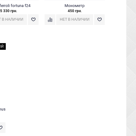
erroli fortuna f24
Монометр
5 330 грн.
450 грн.
ІЙ
mus