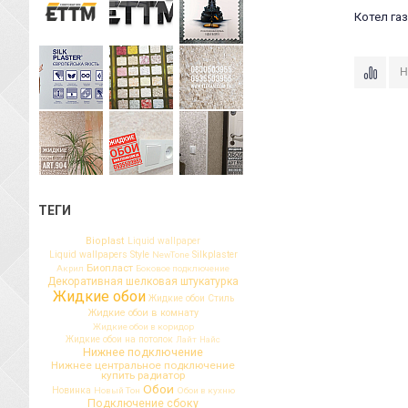
Котел газ
ТЕГИ
Bioplast
Liquid wallpaper
Liquid wallpapers Style
Silkplaster
NewTone
Биопласт
Акрил
Боковое подключение
Декоративная шелковая штукатурка
Жидкие обои
Жидкие обои Стиль
Жидкие обои в комнату
Жидкие обои в коридор
Жидкие обои на потолок
Лайт
Найс
Нижнее подключение
Нижнее центральное подключение
купить радиатор
Обои
Новинка
Новый Тон
Обои в кухню
Подключение сбоку