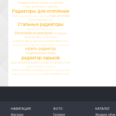
Подключение снизу по центру
РІдкі шпалери в кімнату
Радиаторы для отопления
Рідкі шпалери
Ремонт дома
Ремонт квартир
Силк Пластер
Софт
Стальные радиаторы
Финишное покртытие
Шелковая штукатурка
Экобарвы
жидкие обои в гостиную
жидкие обои в детскую
жидкие обои в зал
жидкие обои в кабинет
жидкие обои в спальню
купить радиатор
подключение снизу
радиатор харьков
рідкі шпалери в дитячу
рідкі шпалери в зал
рідкі шпалери в кабінет
рідкі шпалери в коридор
рідкі шпалери в офіс
рідкі шпалери в спальню
рідкі шпалери стиль
НАВИГАЦИЯ
ФОТО
КАТАЛОГ
Магазин
Галерея
Жидкие обои