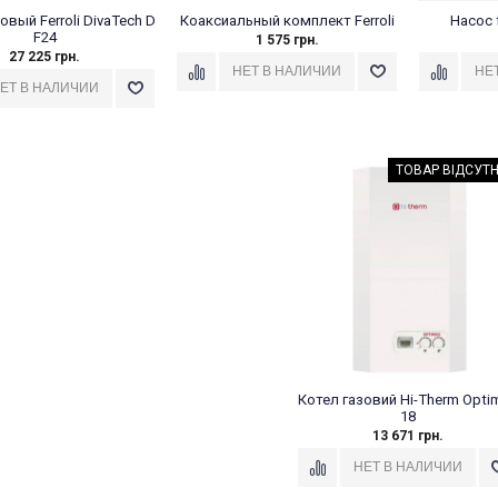
овый Ferroli DivaTech D
Коаксиальный комплект Ferroli
Насос f
F24
1 575 грн.
27 225 грн.
ТОВАР ВІДСУТН
Котел газовий Hi-Therm Opti
18
13 671 грн.