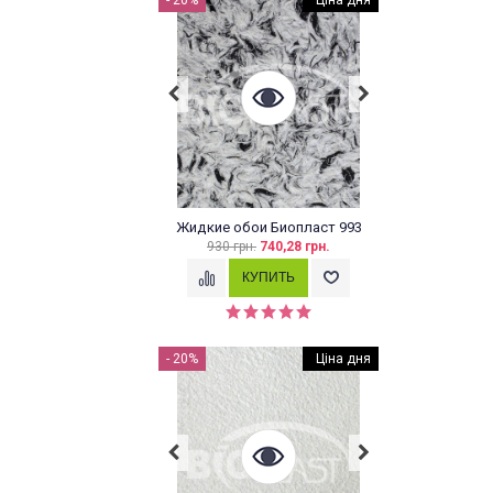
- 20%
ЦІНА ДНЯ
Ціна дня
Жидкие обои Биопласт 993
930 грн.
740,28 грн.
- 20%
ЦІНА ДНЯ
Ціна дня