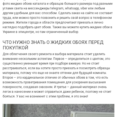
фото жидких обоев каталога и образцов большого размера под разными
углами света на мессенджеры telegram, whatsapp, viber или любым
другим удобным для вас способом. Сделать заказ на сайте не составит
труда, или можно просто позвонить и решить свой вопрос в телефонном
режиме. Жители города и области предпочитают приехать и лично
наглядно подобрать цвет обоев. Также вы можете купить жидкие обои в
Украине в эпицентре, но там ограниченный выбор.
ЧТО НУЖНО ЗНАТЬ О ЖИДКИХ ОБОЯХ ПЕРЕД
ПОКУПКОЙ
Для облегчения своего ремонта и выбора материала стоит уделить
внимание нескольким аспектам. Первое – определиться с цветом, это
существенно уменьшит время при подборе вживую. Но не стоит
расстраиваться, если вы хотите просто приехать и посмотреть образцы
материала, потому что еще не знаете оттенки для будущей комнаты.
Второе – это кардинальное отличие от обычных обоев в том, что есть
возможность проветривания помещения для ускорения высыхания
поверхности, создавая сквозняк. И третье – данный материал очень
легок в нанесении и может справиться даже ребенок, поэтому не стоит
бояться. У вас не возникнет с этим проблем, я это знаю!