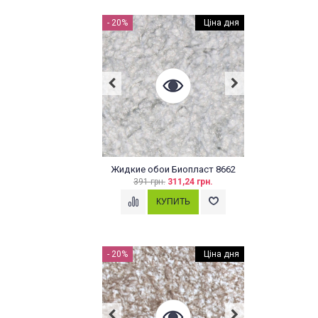
- 20%
ЦІНА ДНЯ
Ціна дня
Жидкие обои Биопласт 8662
391 грн.
311,24 грн.
- 20%
ЦІНА ДНЯ
Ціна дня