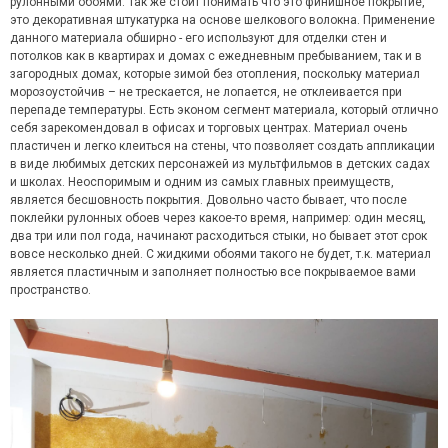
рулонными обоями. Так же стоит понимать что это финишное покрытие,
это декоративная штукатурка на основе шелкового волокна. Применение
данного материала обширно - его используют для отделки стен и
потолков как в квартирах и домах с ежедневным пребыванием, так и в
загородных домах, которые зимой без отопления, поскольку материал
морозоустойчив – не трескается, не лопается, не отклеивается при
перепаде температуры. Есть эконом сегмент материала, который отлично
себя зарекомендовал в офисах и торговых центрах. Материал очень
пластичен и легко клеиться на стены, что позволяет создать аппликации
в виде любимых детских персонажей из мультфильмов в детских садах
и школах. Неоспоримым и одним из самых главных преимуществ,
является бесшовность покрытия. Довольно часто бывает, что после
поклейки рулонных обоев через какое-то время, например: один месяц,
два три или пол года, начинают расходиться стыки, но бывает этот срок
вовсе несколько дней. С жидкими обоями такого не будет, т.к. материал
является пластичным и заполняет полностью все покрываемое вами
пространство.