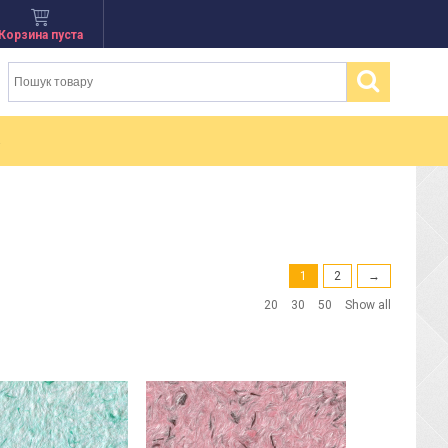
Корзина пуста
1
2
→
20
30
50
Show all