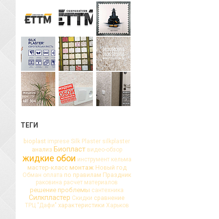
ТЕГИ
bioplast
imprese
Silk Plaster
silkplaster
Биопласт
анализ
видео-обзор
жидкие обои
инструмент
кельма
мастер-класс
монтаж
Новый год
Обман
оплата
по правилам
Праздник
раковина
расчет материалов
решение проблемы
сантехника
Силкпластер
Скидки
сравнение
ТРЦ "Дафи"
характеристики
Харьков