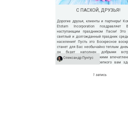
С ПАСХОЙ, ДРУЗЬЯ!
Дорогие друзья, клиенты и партнеры! К
Etotam Incorporation поздравляет
наступающим праздником Пасхи! Это
светлый и долгожданный праздник сред
населения! Пусть это Воскресное воск
станет для Вас необычайно теплым днем
он будет наполнен добрыми встр
искренними словами, яркими впечатлен
Олександр Пунтус
душевной легкостью. Крепкого вам здо
мудрости и...
1 запись