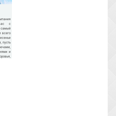
омпания
 Вас с
 самый
и всего
ресенье
, пусть
ечами,
иями и
ровья,