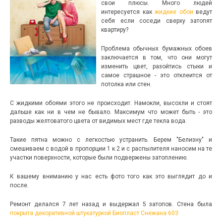
свои плюсы. Много людей
интересуется как
жидкие обои
ведут
себя если соседи сверху затопят
квартиру?
Проблема обычных бумажных обоев
заключается в том, что они могут
изменить цвет, разойтись стыки и
самое страшное - это отклеится от
потолка или стен.
С жидкими обоями этого не происходит. Намокли, высохли и стоят
дальше как ни в чем не бывало. Максимум что может быть - это
разводы желтоватого цвета от видимых мест где текла вода.
Такие пятна можно с легкостью устранить. Берем "Белизну" и
смешиваем с водой в пропорции 1 к 2 и с распылителя наносим на те
участки поверхности, которые были подвержены затоплению.
К вашему вниманию у нас есть фото того как это выглядит до и
после.
Ремонт делался 7 лет назад и выдержал 5 затопов. Стена была
покрыта декоративной штукатуркой
Биопласт
Снежана 603