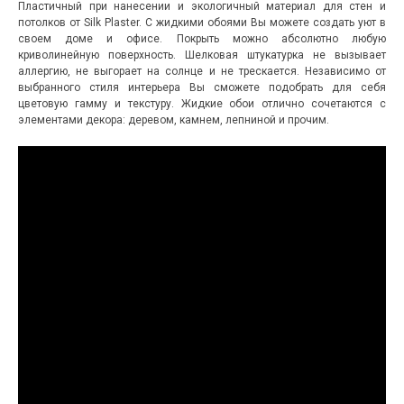
Пластичный при нанесении и экологичный материал для стен и
потолков от Silk Plaster. С жидкими обоями Вы можете создать уют в
своем доме и офисе. Покрыть можно абсолютно любую
криволинейную поверхность. Шелковая штукатурка не вызывает
аллергию, не выгорает на солнце и не трескается. Независимо от
выбранного стиля интерьера Вы сможете подобрать для себя
цветовую гамму и текстуру. Жидкие обои отлично сочетаются с
элементами декора: деревом, камнем, лепниной и прочим.