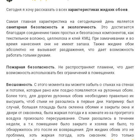
Сегодня я хочу рассказать о всех
характеристиках жидких обоев
.
Самая главная характеристика на сегодняшний день является
санитарная безопасность и экологичность
. Это достигается
благодаря соединению таких простых и безопасных компонентов, как
текстильное волокно, целлюлоза и клей КМЦ. При замачивании и во
время нанесения они не имеют запаха. Также жидкие обои
абсолютно не вызывают раздражения, что дает возможность
работать голыми руками.
Пожарная безопасность.
Не распространяют пламени, что дает
возможность использовать без ограничений в помещениях.
Бесшовность
. С этого момента вы можете забыть о стыках на стенах
и потолке, которые рано или поздно появляются на рулонных обоях.
Более того, для дорогих рулонных обоев необходимо правильно их
высушить, чтоб стыки не разошлись в первые дни. Например: был
случай, большая площадь была оклеена обоями и закрыты окна и
двери от сквозняка, была жаркая погода и в комнате из-за прогретого
воздуха произошло пересушивание. Стыки разошлись в течении
недели, а т.к. помещение было закрыто и хозяев не было, то
обнаружилось это после их возвращения. Для жидких обоев это не
проблема, хоть жаркая погода, хоть сквозняк. Это только