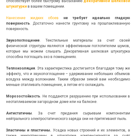
способствует более быстрому высыханию
декоративной шелковой
штукатурки
в вашем помещении.
Нанесение жидких обоев
не требует идеально гладкую
поверхность
. Достаточно нанести грунтовку на прошпаклеванную
поверхность.
Звукопоглощение
. Текстильные материалы за счет своей
физической структуры являются эффективным поглотителем шумов,
которые мы можем слышать. Декоративная шелковая штукатурка
способна поглощать эхо в помещениях.
Теплоизоляция
. Эта характеристика достигается благодаря тому же
эффекту, что и звукопоглощение – удерживание небольших объемов
воздуха между волокнами. Таким образом зимой вам необходимо
меньше отапливать помещение, а летом его охлаждать.
Морозостойкость
. Не поддаются разрушению при использовании в
неотапливаемом загородном доме или на балконе.
Антистатичны
. За счет придания сырьевым компонентам
нейтрального электростатического заряда они не притягивают пыль.
Эластичны и пластичны.
Усадка новых строений и их элементов, а
также микротрещины в штукатурке компенсируются за счёт