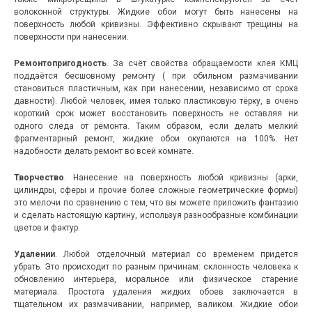
волоконной структуры. Жидкие обои могут быть нанесены на
поверхность любой кривизны. Эффективно скрывают трещины на
поверхности при нанесении.
Ремонтопригодность
. За счёт свойства обращаемости клея КМЦ
поддаётся бесшовному ремонту ( при обильном размачивании
становиться пластичным, как при нанесении, независимо от срока
давности). Любой человек, имея только пластиковую тёрку, в очень
короткий срок может восстановить поверхность не оставляя ни
одного следа от ремонта. Таким образом, если делать мелкий
фрагментарный ремонт, жидкие обои окупаются на 100%. Нет
надобности делать ремонт во всей комнате.
Творчество
. Нанесение на поверхность любой кривизны (арки,
цилиндры, сферы и прочие более сложные геометрические формы)
это мелочи по сравнению с тем, что вы можете приложить фантазию
и сделать настоящую картину, используя разнообразные комбинации
цветов и фактур.
Удалении
. Любой отделочный материал со временем придется
убрать. Это происходит по разным причинам: склонность человека к
обновлению интерьера, моральное или физическое старение
материала. Простота удаления жидких обоев заключается в
тщательном их размачивании, например, валиком. Жидкие обои