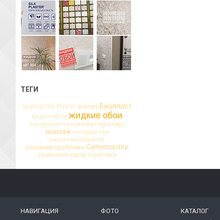
ТЕГИ
Биопласт
анализ
bioplast
Silk Plaster
жидкие обои
видео-обзор
мастер-класс
инструмент
кельма
монтаж
по правилам
расчет материалов
Силкпластер
решение проблемы
сравнение
характеристики
НАВИГАЦИЯ
ФОТО
КАТАЛОГ